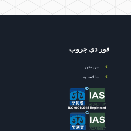
فور دي جروب
من نحن
ما قمنا به